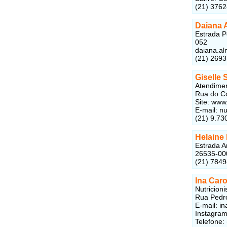
(21) 376
Daiana 
Estrada P
052
daiana.a
(21) 2693
Giselle 
Atendimen
Rua do Co
Site: www
E-mail: n
(21) 9.73
Helaine
Estrada An
26535-00
(21) 784
Ina Caro
Nutricionis
Rua Pedro
E-mail: i
Instagram
Telefone: