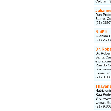
Celular: 
Juliann
Rua Profe
Bairro: C
(21) 269
NutFit
Avenida C
(21) 269
Dr. Rob
Dr. Rober
Santa Cas
e pratican
Rua do Co
Site: www
E-mail: 
(21) 9.93
Thayan
Nutricion
Rua Pedro
Site: www
E-mail: t
(21) 9.80