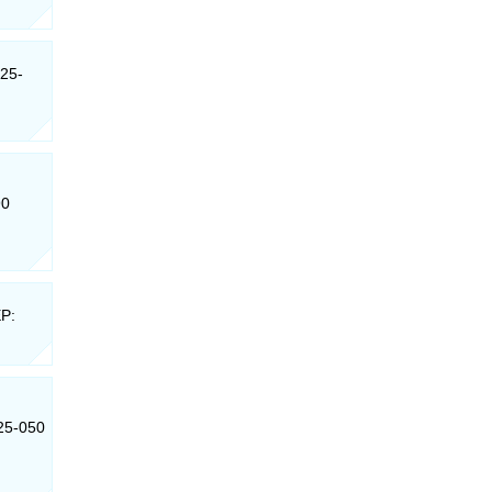
525-
90
EP:
525-050