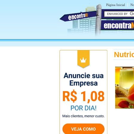
|
Página Inicial
No
encontra
Nutri