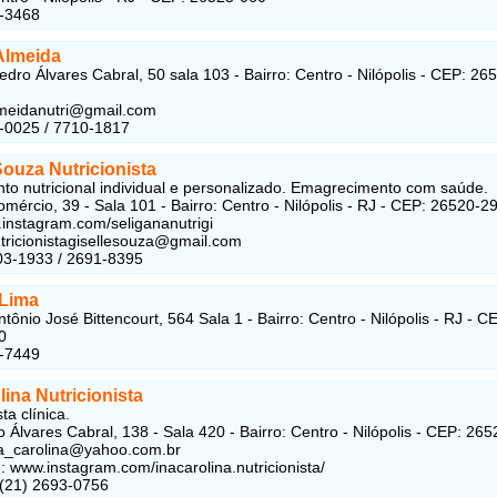
2-3468
Almeida
edro Álvares Cabral, 50 sala 103 - Bairro: Centro - Nilópolis - CEP: 26
lmeidanutri@gmail.com
-0025 / 7710-1817
Souza Nutricionista
to nutricional individual e personalizado. Emagrecimento com saúde.
mércio, 39 - Sala 101 - Bairro: Centro - Nilópolis - RJ - CEP: 26520-2
.instagram.com/seligananutrigi
utricionistagisellesouza@gmail.com
03-1933 / 2691-8395
 Lima
tônio José Bittencourt, 564 Sala 1 - Bairro: Centro - Nilópolis - RJ - C
0
9-7449
lina Nutricionista
ta clínica.
 Álvares Cabral, 138 - Sala 420 - Bairro: Centro - Nilópolis - CEP: 26
na_carolina@yahoo.com.br
: www.instagram.com/inacarolina.nutricionista/
 (21) 2693-0756