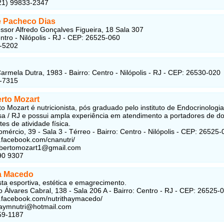
(21) 99833-2347
e Pacheco Dias
ssor Alfredo Gonçalves Figueira, 18 Sala 307
entro - Nilópolis - RJ - CEP: 26525-060
7-5202
armela Dutra, 1983 - Bairro: Centro - Nilópolis - RJ - CEP: 26530-020
3-7315
erto Mozart
to Mozart é nutricionista, pós graduado pelo instituto de Endocrinologi
a / RJ e possui ampla experiência em atendimento a portadores de d
tes de atividade física.
mércio, 39 - Sala 3 - Térreo - Bairro: Centro - Nilópolis - CEP: 26525-
.facebook.com/cnanutri/
robertomozart1@gmail.com
90 9307
a Macedo
ista esportiva, estética e emagrecimento.
 Álvares Cabral, 138 - Sala 206 A - Bairro: Centro - RJ - CEP: 26525-
.facebook.com/nutrithaymacedo/
haymnutri@hotmail.com
59-1187