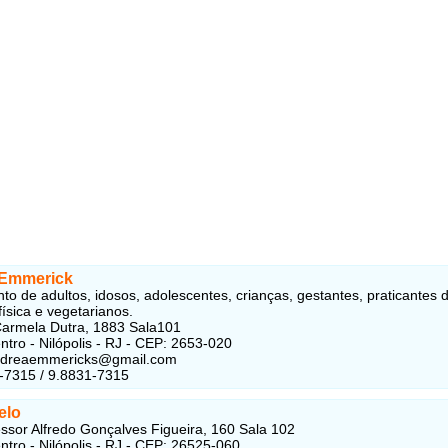
 Emmerick
to de adultos, idosos, adolescentes, crianças, gestantes, praticantes 
física e vegetarianos.
armela Dutra, 1883 Sala101
ntro - Nilópolis - RJ - CEP: 2653-020
andreaemmericks@gmail.com
-7315 / 9.8831-7315
elo
ssor Alfredo Gonçalves Figueira, 160 Sala 102
entro - Nilópolis - RJ - CEP: 26525-060