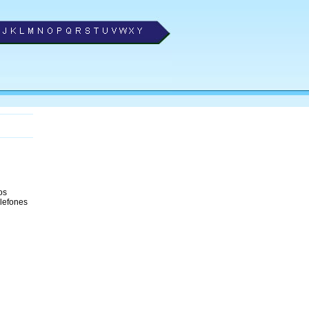
os
elefones