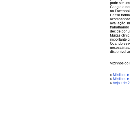
pode ser um
Google o nom
no Facebook
Dessa forma,
acompanhadas
avaliação, m
trabalhando 
decide por u
Muitas clíni
importante q
Quando esti
necessárias.
disponível 
Vizinhos do
»
Médicos e 
»
Médicos e 
»
Veja +de 