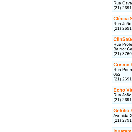
Rua Osval
(21) 269
Clínica
Rua João 
(21) 269
ClinSaú
Rua Profe
Bairro: C
(21) 376
Cosme P
Rua Pedro
052
(21) 269
Echo Vid
Rua João 
(21) 269
Getúlio 
Avenida G
(21) 279
Iguatemi