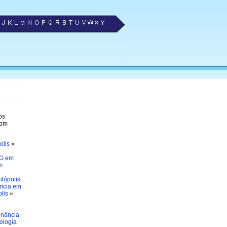
os
com
olis
»
PG em
m
lópolis
ricia em
lis
»
nância
ologia