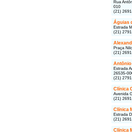
Rua Antôn
010
(21) 269
Águias 
Estrada M
(21) 279
Alexandr
Praça Nil
(21) 269
Antônio 
Estrada An
26535-00
(21) 279
Clínica
Avenida G
(21) 269
Clínica
Estrada D
(21) 269
Clínica