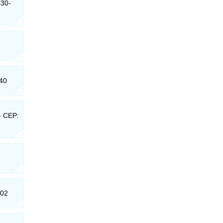
530-
340
 - CEP:
402