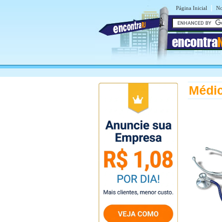
|
Página Inicial
No
encontra
Médic