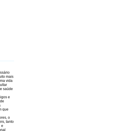
ssário
uito mais
uma vida
ultar
de saúde
migos e
 de
a
em que
ores, o
is, tanto
e e
onal