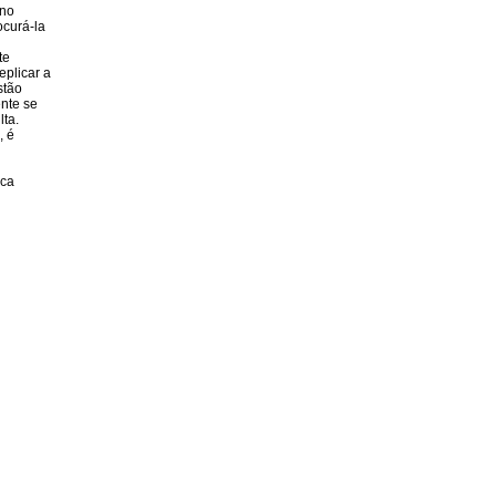
 no
ocurá-la
te
eplicar a
stão
ente se
lta.
, é
ica