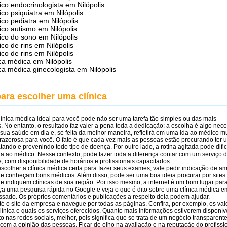
co endocrinologista em Nilópolis
co psiquiatra em Nilópolis
co pediatra em Nilópolis
co autismo em Nilópolis
co do sono em Nilópolis
co de rins em Nilópolis
co de rins em Nilópolis
ica médica em Nilópolis
ica médica ginecologista em Nilópolis
ara escolher uma clínica
línica médica ideal para você pode não ser uma tarefa tão simples ou das mais
 No entanto, o resultado faz valer a pena toda a dedicação: a escolha é algo nece
sua saúde em dia e, se feita da melhor maneira, refletirá em uma ida ao médico m
prazerosa para você. O fato é que cada vez mais as pessoas estão procurando ter 
atando e prevenindo todo tipo de doença. Por outro lado, a rotina agitada pode dific
da ao médico. Nesse contexto, pode fazer toda a diferença contar com um serviço 
, com disponibilidade de horários e profissionais capacitados.
scolher a clínica médica certa para fazer seus exames, vale pedir indicação de a
ue conheçam bons médicos. Além disso, pode ser uma boa ideia procurar por sites
e indiquem clínicas de sua região. Por isso mesmo, a internet é um bom lugar par
a uma pesquisa rápida no Google e veja o que é dito sobre uma clínica médica 
essado. Os próprios comentários e publicações a respeito dela podem ajudar.
té o site da empresa e navegue por todas as páginas. Confira, por exemplo, os val
clínica e quais os serviços oferecidos. Quanto mais informações estiverem disponíve
to nas redes sociais, melhor, pois significa que se trata de um negócio transparent
om a opinião das pessoas. Ficar de olho na avaliação e na reputação do profissi