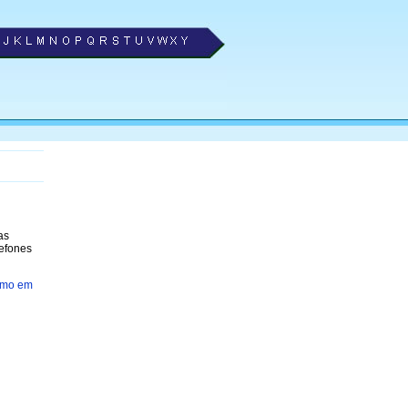
as
lefones
smo em