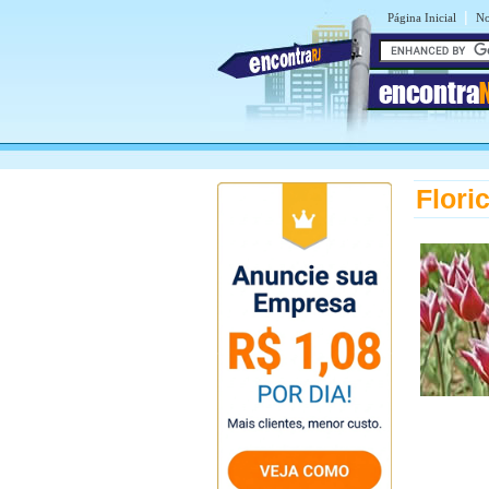
|
Página Inicial
No
encontra
Flori