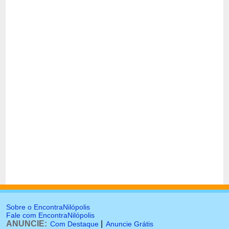
Sobre o EncontraNilópolis
Fale com EncontraNilópolis
ANUNCIE:
|
Com Destaque
Anuncie Grátis